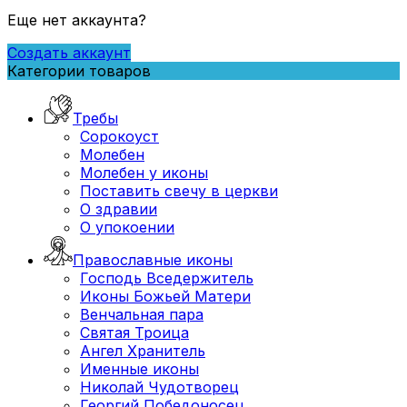
Еще нет аккаунта?
Создать аккаунт
Категории товаров
Требы
Сорокоуст
Молебен
Молебен у иконы
Поставить свечу в церкви
О здравии
О упокоении
Православные иконы
Господь Вседержитель
Иконы Божьей Матери
Венчальная пара
Святая Троица
Ангел Хранитель
Именные иконы
Николай Чудотворец
Георгий Победоносец