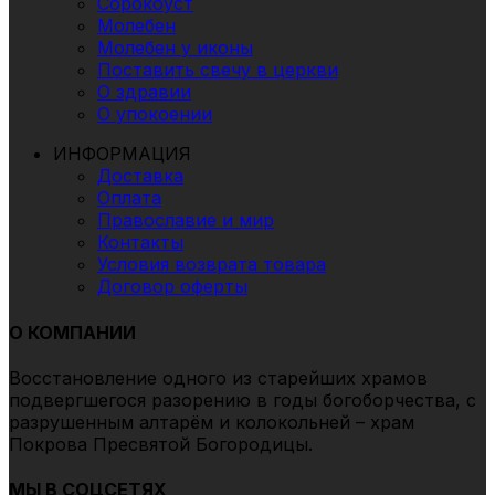
Сорокоуст
Молебен
Молебен у иконы
Поставить свечу в церкви
О здравии
О упокоении
ИНФОРМАЦИЯ
Доставка
Оплата
Православие и мир
Контакты
Условия возврата товара
Договор оферты
О КОМПАНИИ
Восстановление одного из старейших храмов
подвергшегоcя разорению в годы богоборчества, с
разрушенным алтарём и колокольней – храм
Покрова Пресвятой Богородицы.
МЫ В СОЦСЕТЯХ