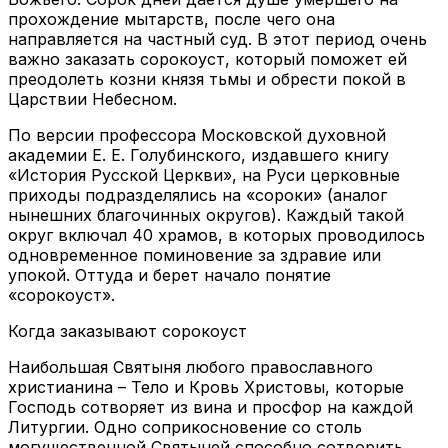
прохождение мытарств, после чего она
направляется на частный суд. В этот период очень
важно заказать сорокоуст, который поможет ей
преодолеть козни князя тьмы и обрести покой в
Царствии Небесном.
По версии профессора Московской духовной
академии Е. Е. Голубинского, издавшего книгу
«История Русской Церкви», на Руси церковные
приходы подразделялись на «сороки» (аналог
нынешних благочинных округов). Каждый такой
округ включал 40 храмов, в которых проводилось
одновременное поминовение за здравие или
упокой. Оттуда и берет начало понятие
«сорокоуст».
Когда заказывают сорокоуст
Наибольшая Святыня любого православного
христианина – Тело и Кровь Христовы, которые
Господь сотворяет из вина и просфор на каждой
Литургии. Одно соприкосновение со столь
могущественной Святыней способно сотворить