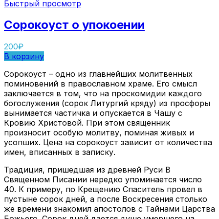
Быстрый просмотр
Сорокоуст о упокоении
200
₽
В корзину
Сорокоуст – одно из главнейших молитвенных
поминовений в православном храме. Его смысл
заключается в том, что на проскомидии каждого
богослужения (сорок Литургий кряду) из просфоры
вынимается частичка и опускается в Чашу с
Кровию Христовой. При этом священник
произносит особую молитву, поминая живых и
усопших. Цена на сорокоуст зависит от количества
имен, вписанных в записку.
Традиция, пришедшая из древней Руси В
Священном Писании нередко упоминается число
40. К примеру, по Крещению Спаситель провел в
пустыне сорок дней, а после Воскресения столько
же времени знакомил апостолов с Тайнами Царства
Божьего. Сорок дней дается душе умершего на