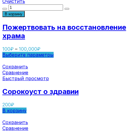
Очистить
Количество
товара
В корзину
Пожертвовать
на
Пожертвовать на восстановление
восстановление
храма
храма
100
₽
–
100,000
₽
Выберите параметры
Сохранить
Сравнение
Быстрый просмотр
Сорокоуст о здравии
200
₽
В корзину
Сохранить
Сравнение