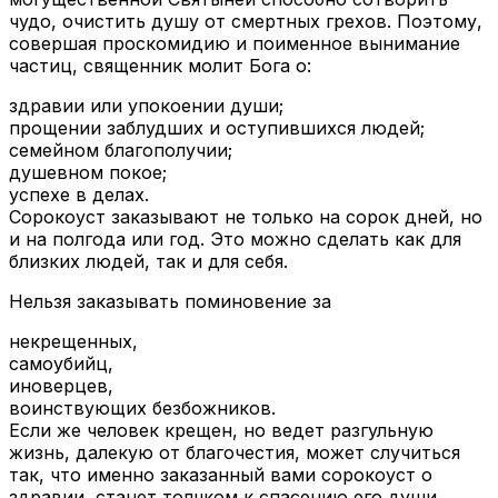
чудо, очистить душу от смертных грехов. Поэтому,
совершая проскомидию и поименное вынимание
частиц, священник молит Бога о:
здравии или упокоении души;
прощении заблудших и оступившихся людей;
семейном благополучии;
душевном покое;
успехе в делах.
Сорокоуст заказывают не только на сорок дней, но
и на полгода или год. Это можно сделать как для
близких людей, так и для себя.
Нельзя заказывать поминовение за
некрещенных,
самоубийц,
иноверцев,
воинствующих безбожников.
Если же человек крещен, но ведет разгульную
жизнь, далекую от благочестия, может случиться
так, что именно заказанный вами сорокоуст о
здравии, станет толчком к спасению его души.