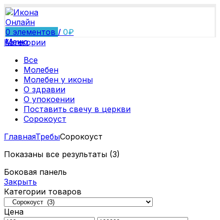
0
элементов
/
0
₽
Меню
Категории
Все
Молебен
Молебен у иконы
О здравии
О упокоении
Поставить свечу в церкви
Сорокоуст
Главная
Требы
Сорокоуст
Показаны все результаты (3)
Боковая панель
Закрыть
Категории товаров
Цена