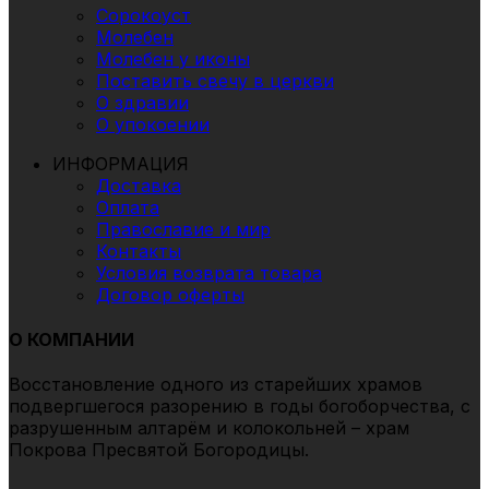
Сорокоуст
Молебен
Молебен у иконы
Поставить свечу в церкви
О здравии
О упокоении
ИНФОРМАЦИЯ
Доставка
Оплата
Православие и мир
Контакты
Условия возврата товара
Договор оферты
О КОМПАНИИ
Восстановление одного из старейших храмов
подвергшегоcя разорению в годы богоборчества, с
разрушенным алтарём и колокольней – храм
Покрова Пресвятой Богородицы.