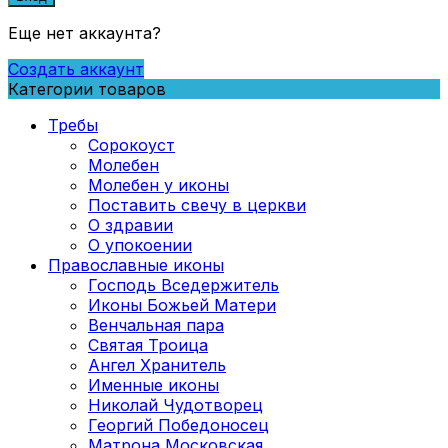
Еще нет аккаунта?
Создать аккаунт
Категории товаров
Требы
Сорокоуст
Молебен
Молебен у иконы
Поставить свечу в церкви
О здравии
О упокоении
Православные иконы
Господь Вседержитель
Иконы Божьей Матери
Венчальная пара
Святая Троица
Ангел Хранитель
Именные иконы
Николай Чудотворец
Георгий Победоносец
Матрона Московская