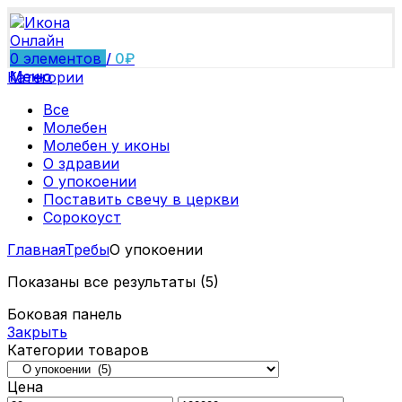
0
элементов
/
0
₽
Меню
Категории
Все
Молебен
Молебен у иконы
О здравии
О упокоении
Поставить свечу в церкви
Сорокоуст
Главная
Требы
О упокоении
Показаны все результаты (5)
Боковая панель
Закрыть
Категории товаров
Цена