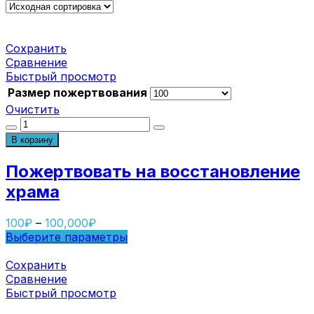
Сохранить
Сравнение
Быстрый просмотр
Размер пожертвования
Очистить
Количество
товара
В корзину
Пожертвовать
на
Пожертвовать на восстановление
восстановление
храма
храма
100
₽
–
100,000
₽
Выберите параметры
Сохранить
Сравнение
Быстрый просмотр