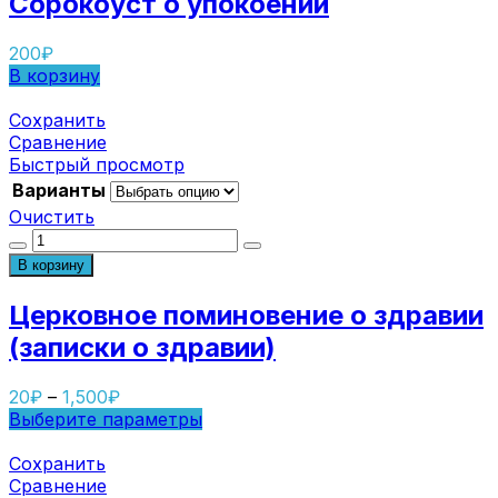
Сорокоуст о упокоении
200
₽
В корзину
Сохранить
Сравнение
Быстрый просмотр
Варианты
Очистить
Количество
товара
В корзину
Церковное
поминовение
Церковное поминовение о здравии
о
(записки о здравии)
здравии
(записки
о
20
₽
–
1,500
₽
здравии)
Выберите параметры
Сохранить
Сравнение