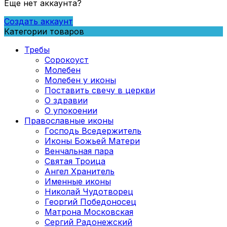
Еще нет аккаунта?
Создать аккаунт
Категории товаров
Требы
Сорокоуст
Молебен
Молебен у иконы
Поставить свечу в церкви
О здравии
О упокоении
Православные иконы
Господь Вседержитель
Иконы Божьей Матери
Венчальная пара
Святая Троица
Ангел Хранитель
Именные иконы
Николай Чудотворец
Георгий Победоносец
Матрона Московская
Сергий Радонежский