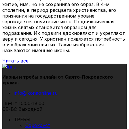
житие, имя, но не сохранила его образ. В 4-м
столетии, в период расцвета христианства, его
признания на государственном уровне,
зарождается почитание икон. Подвижническая
жизнь святых становится образцом для
подражания. Их подвиги вдохновляют и укрепляют
веру и сегодня. У христиан появляется потребность
в изображении святых. Такие изображения
называются именные иконы.
Читать всё
Иконы и требы онлайн от Свято-Покровского
храма.
info@ikonaonline.ru
Пн-Пт 10:00-18:00
СБ-ВС Выходной
ТРЕБЫ
Сорокоуст