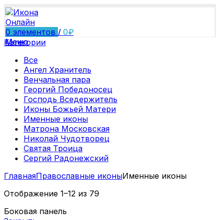
0
элементов
/
0
₽
Меню
Категории
Все
Ангел Хранитель
Венчальная пара
Георгий Победоносец
Господь Вседержитель
Иконы Божьей Матери
Именные иконы
Матрона Московская
Николай Чудотворец
Святая Троица
Сергий Радонежский
Главная
Православные иконы
Именные иконы
Отображение 1–12 из 79
Боковая панель