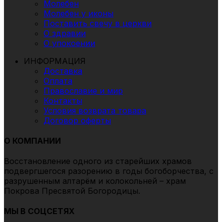
Молебен
Молебен у иконы
Поставить свечу в церкви
О здравии
О упокоении
ИНФОРМАЦИЯ
Доставка
Оплата
Православие и мир
Контакты
Условия возврата товара
Договор оферты
О КОМПАНИИ
Восстановление одного из старейших храмов
подвергшегоcя разорению в годы богоборчества, с
разрушенным алтарём и колокольней – храм
Покрова Пресвятой Богородицы.
МЫ В СОЦСЕТЯХ