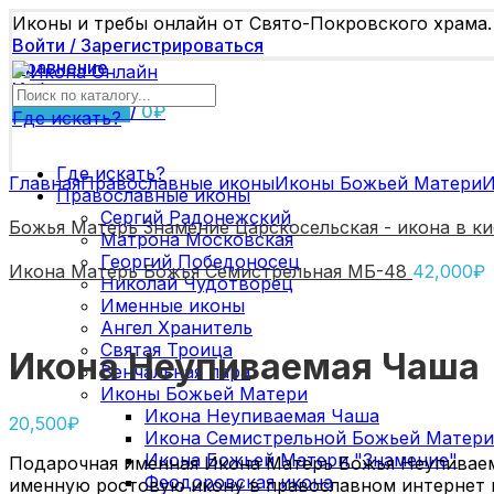
Иконы и требы онлайн от Свято-Покровского храма.
Войти / Зарегистрироваться
Сравнение
Избранное
0
элементов
/
0
₽
Где искать?
Где искать?
Главная
Православные иконы
Иконы Божьей Матери
И
Православные иконы
Сергий Радонежский
Божья Матерь Знамение Царскосельская - икона в к
Матрона Московская
Георгий Победоносец
Икона Матерь Божья Семистрельная МБ-48
42,000
₽
Николай Чудотворец
Именные иконы
Ангел Хранитель
Святая Троица
Икона Неупиваемая Чаша
Венчальная пара
Иконы Божьей Матери
Икона Неупиваемая Чаша
20,500
₽
Икона Семистрельной Божьей Матери
Икона Божьей Матери "Знамение"
Подарочная именная Икона Матерь Божья Неупиваем
Феодоровская икона
именную ростовую икону в православном интернет 