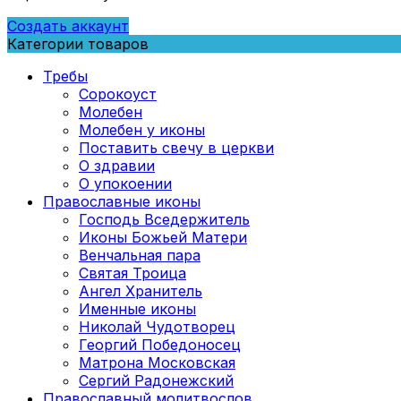
Создать аккаунт
Категории товаров
Требы
Сорокоуст
Молебен
Молебен у иконы
Поставить свечу в церкви
О здравии
О упокоении
Православные иконы
Господь Вседержитель
Иконы Божьей Матери
Венчальная пара
Святая Троица
Ангел Хранитель
Именные иконы
Николай Чудотворец
Георгий Победоносец
Матрона Московская
Сергий Радонежский
Православный молитвослов