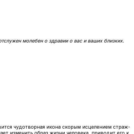
тслужен молебен о здравии о вас и ваших близких.
ит­ся чу­до­твор­ная ико­на ско­рым ис­це­ле­ни­ем страж­
га­ет из­ме­нить об­раз жиз­ни че­ло­ве­ка, при­во­дит его к