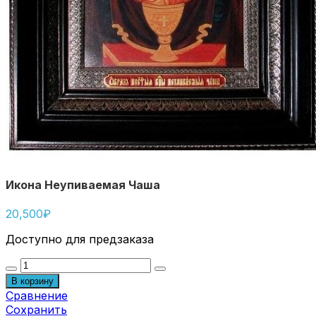
Икона Неупиваемая Чаша
20,500
₽
Доступно для предзаказа
Количество
товара
В корзину
Икона
Сравнение
Неупиваемая
Сохранить