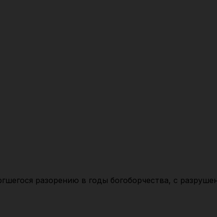
гшегоcя разорению в годы богоборчества, с разруше