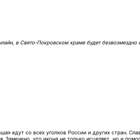
лайн, в Свято-Покровском храме будет безвозмездно о
а­ша» едут со всех угол­ков Рос­сии и дру­гих стран. Сла­в
я. За­ме­че­но, что ико­на не толь­ко ис­це­ля­ет, но и по­мо­