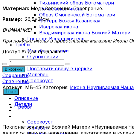
Тихвинский образ Богоматери
Материал:
Медь.Золочение. Серебрение.
Почаевская икона
Образ Смоленской Богоматери
Размер:
26,5*31см
Матерь Божья Казанская
Иверская икона
ВНИМАНИЕ!
Владимирская икона Божией Матери
Господь Вседержитель
При покупке иконы в православном магазине Икона Он
Требы
Молебен у иконы
Доступно для предзаказа
О упокоении
Количество
О здравии
товара
Поставить свечу в церкви
В корзину
Икона
Молебен
Сохранить
Неупиваемая
Сорокоуст
Сравнение
Чаша
Артикул:
МБ-45
Категория:
Икона Неупиваемая Чаша
Поиск
Описание
Детали
Требы
Сорокоуст
По­кло­нить­ся иконе Бо­жи­ей Ма­те­ри «Неупи­ва­е­мая Ч
Молебен
ду­щих от неду­гов нар­ко­ма­нии, ал­ко­го­лиз­ма и ку­ре­ни
Молебен у иконы