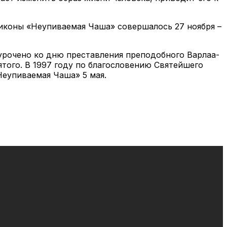
 ико­ны «Неупи­ва­е­мая Ча­ша» со­вер­ша­лось 27 но­яб­ря –
уро­че­но ко дню пре­став­ле­ния пре­по­доб­но­го Вар­ла­а­
то­го. В 1997 го­ду по бла­го­сло­ве­нию Свя­тей­ше­го
Неупи­ва­е­мая Ча­ша» 5 мая.