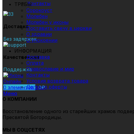
Контакты
ТРЕБЫ
Сорокоуст
Молебен
Молебен у иконы
Доставка
Поставить свечу в церкви
О здравии
Без задержек
О упокоении
ИНФОРМАЦИЯ
Доставка
Качественная
Оплата
Православие и мир
Поддержка
Контакты
Условия возврата товара
Договор оферты
0
элементов
/
0
₽
Меню
О КОМПАНИИ
Восстановление одного из старейших храмов подвер
Пресвятой Богородицы.
МЫ В СОЦСЕТЯХ