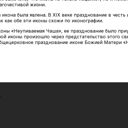
­го­че­сти­вой жиз­ни.
 ико­на бы­ла яв­ле­на. В XIX ве­ке празд­но­ва­ние в честь
к как обе эти ико­ны схо­жи по ико­но­гра­фии.
ико­ны «Неупи­ва­е­мая Ча­ша», ее празд­но­ва­ние бы­ло при­
­ной ико­ны про­изо­шло через пред­ста­тель­ство это­го свя­
об­ще­цер­ков­ное празд­но­ва­ние иконе Бо­жи­ей Ма­те­ри «
.