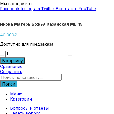
Мы в соцсетях:
Facebook
Instagram
Twitter
Вконтакте
YouTube
Икона Матерь Божья Казанская МБ-19
40,000
₽
Доступно для предзаказа
Количество
товара
В корзину
Икона
Сравнение
Матерь
Сохранить
Божья
Казанская
МБ-19
Поиск
Меню
Категории
Вопросы и ответы
Задать вопрос