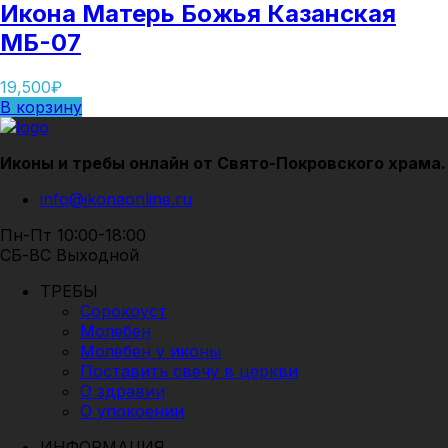
Икона Матерь Божья Казанская
МБ-07
19,500
₽
В корзину
Иконы и требы онлайн от Свято-Покровского храма.
info@ikonaonline.ru
Пн-Пт 10:00-18:00
СБ-ВС Выходной
ТРЕБЫ
Сорокоуст
Молебен
Молебен у иконы
Поставить свечу в церкви
О здравии
О упокоении
ИНФОРМАЦИЯ