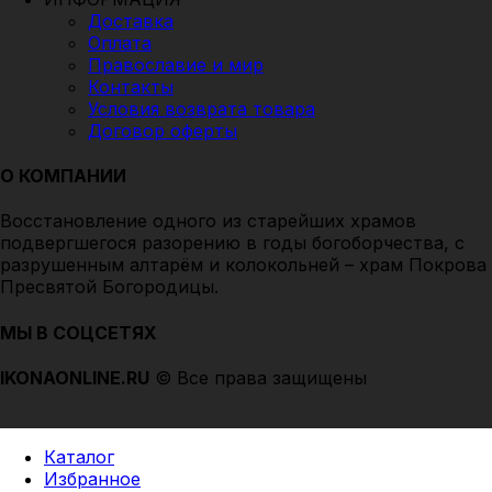
Доставка
Оплата
Православие и мир
Контакты
Условия возврата товара
Договор оферты
О КОМПАНИИ
Восстановление одного из старейших храмов
подвергшегоcя разорению в годы богоборчества, с
разрушенным алтарём и колокольней – храм Покрова
Пресвятой Богородицы.
МЫ В СОЦСЕТЯХ
IKONAONLINE
.RU
© Все права защищены
Каталог
Избранное