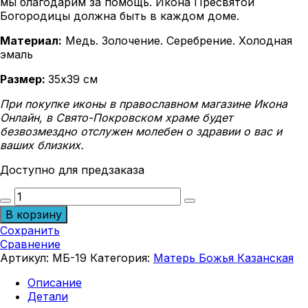
мы благодарим за помощь. Икона Пресвятой
Богородицы должна быть в каждом доме.
Материал:
Медь. Золочение. Серебрение. Холодная
эмаль
Размер:
35х39 см
При покупке иконы в православном магазине Икона
Онлайн, в Свято-Покровском храме будет
безвозмездно отслужен молебен о здравии о вас и
ваших близких.
Доступно для предзаказа
Количество
товара
В корзину
Икона
Сохранить
Матерь
Сравнение
Божья
Артикул:
МБ-19
Категория:
Матерь Божья Казанская
Казанская
МБ-19
Описание
Детали