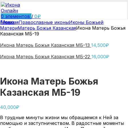
0
элементов
/
0
₽
Меню
Главная
Православные иконы
Иконы Божьей
Матери
Матерь Божья Казанская
Икона Матерь Божья
Казанская МБ-19
Икона Матерь Божья Казанская МБ-13
14,500
₽
Икона Матерь Божья Казанская МБ-22
16,000
₽
Икона Матерь Божья
Казанская МБ-19
40,000
₽
В трудные минуты жизни мы обращаемся к Ней за
помощью и заступничеством. В радостные моменты