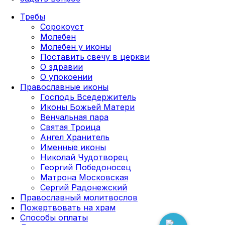
Требы
Сорокоуст
Молебен
Молебен у иконы
Поставить свечу в церкви
О здравии
О упокоении
Православные иконы
Господь Вседержитель
Иконы Божьей Матери
Венчальная пара
Святая Троица
Ангел Хранитель
Именные иконы
Николай Чудотворец
Георгий Победоносец
Матрона Московская
Сергий Радонежский
Православный молитвослов
Пожертвовать на храм
Способы оплаты