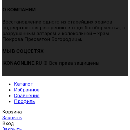
О КОМПАНИИ
Восстановление одного из старейших храмов
подвергшегоcя разорению в годы богоборчества, с
разрушенным алтарём и колокольней – храм
Покрова Пресвятой Богородицы.
МЫ В СОЦСЕТЯХ
IKONAONLINE
.RU
© Все права защищены
Каталог
Избранное
Сравнение
Профиль
Корзина
Закрыть
Вход
Закрыть