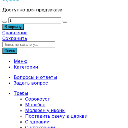
Доступно для предзаказа
Количество
товара
В корзину
Икона
Сравнение
Господь
Сохранить
Вседержитель
ВД-08
Поиск
Меню
Категории
Вопросы и ответы
Задать вопрос
Требы
Сорокоуст
Молебен
Молебен у иконы
Поставить свечу в церкви
О здравии
О упокоении