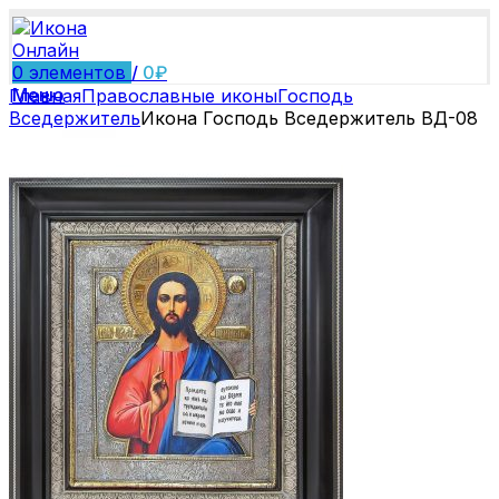
0
элементов
/
0
₽
Меню
Главная
Православные иконы
Господь
Вседержитель
Икона Господь Вседержитель ВД-08