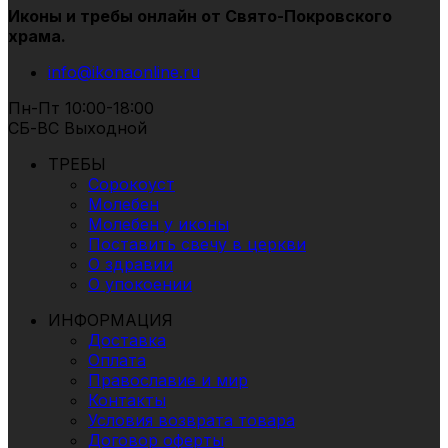
Иконы и требы онлайн от Свято-Покровского
храма.
info@ikonaonline.ru
Пн-Пт 10:00-18:00
СБ-ВС Выходной
ТРЕБЫ
Сорокоуст
Молебен
Молебен у иконы
Поставить свечу в церкви
О здравии
О упокоении
ИНФОРМАЦИЯ
Доставка
Оплата
Православие и мир
Контакты
Условия возврата товара
Договор оферты