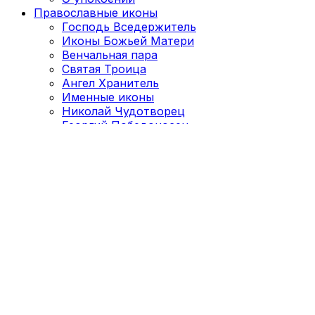
Православные иконы
Господь Вседержитель
Иконы Божьей Матери
Венчальная пара
Святая Троица
Ангел Хранитель
Именные иконы
Николай Чудотворец
Георгий Победоносец
Матрона Московская
Сергий Радонежский
Православный молитвослов
Пожертвовать на храм
Способы оплаты
Доставка
Контакты
Избранное
Сравнение
Войти / Зарегистрироваться