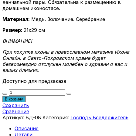
венчальной пары. Обязательна к размещению в
домашнем иконостасе.
Материал:
Медь. Золочение. Серебрение
Размер:
21х29 см
ВНИМАНИЕ!
При покупке иконы в православном магазине Икона
Онлайн, в Свято-Покровском храме будет
безвозмездно отслужен молебен о здравии о вас и
ваших близких.
Доступно для предзаказа
Количество
товара
В корзину
Икона
Сохранить
Господь
Сравнение
Вседержитель
Артикул:
ВД-08
Категория:
Господь Вседержитель
ВД-08
Описание
Детали