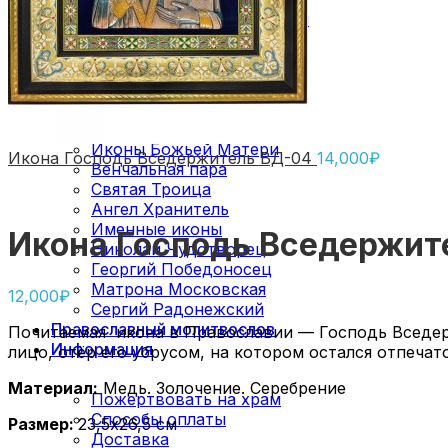
Поставить свечу в церкви
О здравии
О упокоении
Православные иконы
Господь Вседержитель
Иконы Божьей Матери
Икона Господь Вседержитель ВД-04
14,000
₽
Венчальная пара
Святая Троица
Ангел Хранитель
Именные иконы
Икона Господь Вседержит
Николай Чудотворец
Георгий Победоносец
Матрона Московская
12,000
₽
Сергий Радонежский
Православный молитвослов
Почитаемая икона в Православии — Господь Вседерж
Информация
лицо, отёр его убрусом, на котором остался отпеча
Материал:
Медь. Золочение. Серебрение
Пожертвовать на храм
Способы оплаты
Размер:
23,5х26,5 см
Доставка