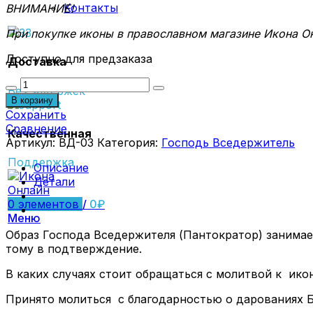
Контакты
ВНИМАНИЕ!
При покупке иконы в православном магазине Икона Он
Доступно для предзаказа
Доставка
Количество
Без задержек
товара
В корзину
Икона
Сохранить
Господь
Сравнение
Качественная
Вседержитель
Артикул:
ВД-03
Категория:
Господь Вседержитель
ВД-03
Поддержка
Описание
Детали
0
элементов
/
0
₽
Меню
Образ Господа Вседержителя (Пантократор) занимае
тому в подтверждение.
В каких случаях стоит обращаться с молитвой к ико
Принято молиться с благодарностью о дарованиях Бо